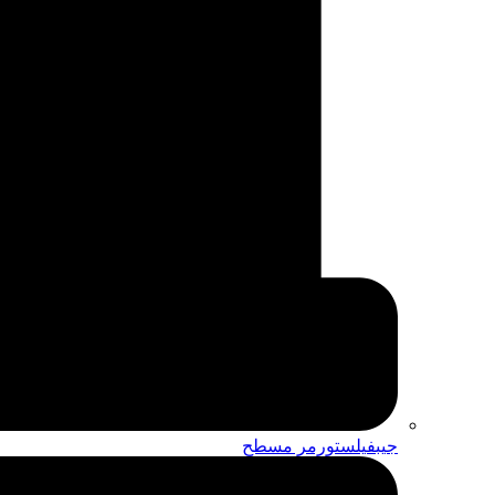
جيبفيلستورمر مسطح