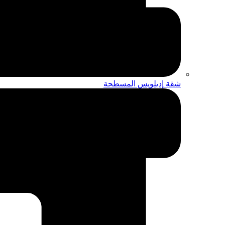
شقة إديلويس المسطحة