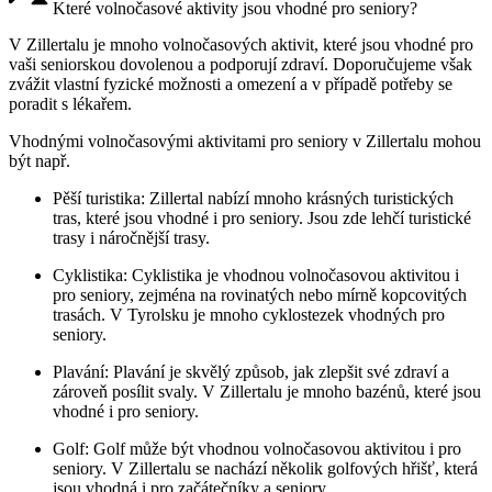
Které volnočasové aktivity jsou vhodné pro seniory?
V Zillertalu je mnoho volnočasových aktivit, které jsou vhodné pro
vaši seniorskou dovolenou a podporují zdraví. Doporučujeme však
zvážit vlastní fyzické možnosti a omezení a v případě potřeby se
poradit s lékařem.
Vhodnými volnočasovými aktivitami pro seniory v Zillertalu mohou
být např.
Pěší turistika: Zillertal nabízí mnoho krásných turistických
tras, které jsou vhodné i pro seniory. Jsou zde lehčí turistické
trasy i náročnější trasy.
Cyklistika: Cyklistika je vhodnou volnočasovou aktivitou i
pro seniory, zejména na rovinatých nebo mírně kopcovitých
trasách. V Tyrolsku je mnoho cyklostezek vhodných pro
seniory.
Plavání: Plavání je skvělý způsob, jak zlepšit své zdraví a
zároveň posílit svaly. V Zillertalu je mnoho bazénů, které jsou
vhodné i pro seniory.
Golf: Golf může být vhodnou volnočasovou aktivitou i pro
seniory. V Zillertalu se nachází několik golfových hřišť, která
jsou vhodná i pro začátečníky a seniory.