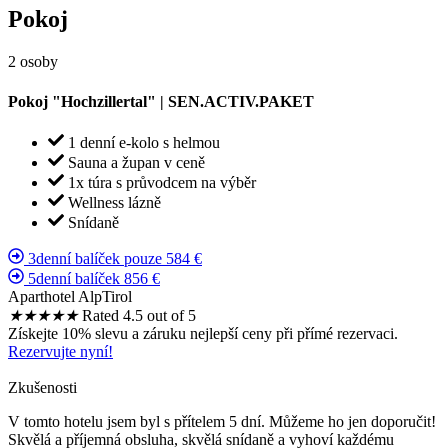
Pokoj
2 osoby
Pokoj "Hochzillertal" | SEN.ACTIV.PAKET
1 denní e-kolo s helmou
Sauna a župan v ceně
1x túra s průvodcem na výběr
Wellness lázně
Snídaně
3denní balíček pouze 584 €
5denní balíček 856 €
Aparthotel AlpTirol
★
★
★
★
★
Rated 4.5 out of 5
Získejte 10% slevu a záruku nejlepší ceny při přímé rezervaci.
Rezervujte nyní!
Zkušenosti
V tomto hotelu jsem byl s přítelem 5 dní. Můžeme ho jen doporučit!
Skvělá a příjemná obsluha, skvělá snídaně a vyhoví každému