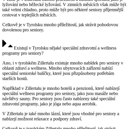
lyžování nebo běžecké lyžování. V zimních měsících však může být
také velmi chladno, proto může být pro některé seniory příjemnější
cestovat v teplejších měsících.
Celkově je v Tyrolsku mnoho příležitostí, jak strávit pohodovou
dovolenou pro seniory.
Existují v Tyrolsku nějaké speciální zdravotní a wellness
programy pro seniory?
Ano, i v tyrolském Zillertalu existuje mnoho nabídek pro seniory v
oblasti zdraví a wellness. Mnoho ubytovacích zařízení nabízí
speciální seniorské balíčky, které jsou přizpůsobeny potřebám
starších hostů.
Například v Zillertalu je mnoho hotelů a penzionů, které nabízejí
speciální wellness programy pro seniory, jako jsou masáže nebo
návštěvy sauny. Pro seniory jsou často nabízeny také speciální
zdravotní programy, jako je jóga nebo aqua aerobik.
V Zillertalu je také mnoho lázní, které jsou vhodné pro seniory a
nabízejí možnost relaxace a podpory zdraví.
Celkově je v tyrolském Zillertalu mnoho příležitostí, jak strávit