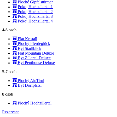
Ploché Gipfelstürmer
Pokoj Hochzillertal 1
Pokoj Hochzillertal 2
Pokoj Hochzillertal 3
Pokoj Hochzillertal 4
4-6 osob
Flat Kristall
Plochý Pferdeglück
Byt Stadlblick
Flat Mountain Deluxe
Byt Zillertal Deluxe
Byt Penthouse Deluxe
5-7 osob
Plochý AlpTirol
Byt Dorfplatzl
8 osob
Plochý Hochzillertal
Rezervace