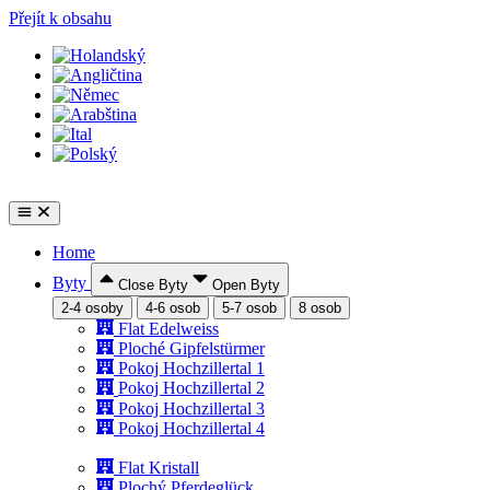
Přejít k obsahu
Home
Byty
Close Byty
Open Byty
2-4 osoby
4-6 osob
5-7 osob
8 osob
Flat Edelweiss
Ploché Gipfelstürmer
Pokoj Hochzillertal 1
Pokoj Hochzillertal 2
Pokoj Hochzillertal 3
Pokoj Hochzillertal 4
Flat Kristall
Plochý Pferdeglück