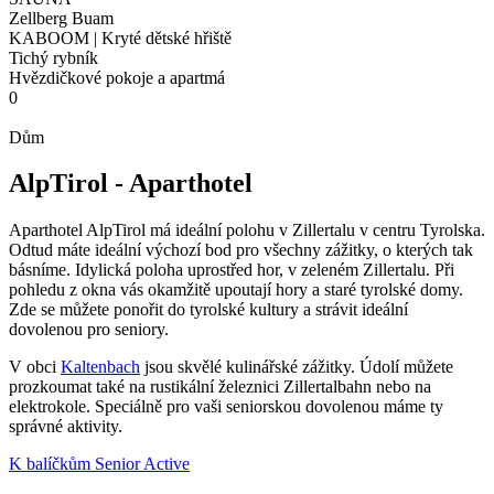
Zellberg Buam
KABOOM | Kryté dětské hřiště
Tichý rybník
Hvězdičkové pokoje a apartmá
0
Dům
AlpTirol - Aparthotel
Aparthotel AlpTirol má ideální polohu v Zillertalu v centru Tyrolska.
Odtud máte ideální výchozí bod pro všechny zážitky, o kterých tak
básníme. Idylická
poloha
uprostřed hor,
v zeleném Zillertalu. Při
pohledu z okna vás okamžitě upoutají hory a staré tyrolské domy.
Zde se můžete ponořit do tyrolské kultury a strávit ideální
dovolenou pro seniory.
V obci
Kaltenbach
jsou skvělé kulinářské zážitky. Údolí můžete
prozkoumat také na rustikální železnici Zillertalbahn nebo na
elektrokole. Speciálně pro vaši seniorskou dovolenou máme ty
správné aktivity.
K balíčkům Senior Active