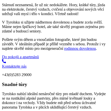
Stárnutí neznamená, že už nic nedokážete. Hory, krátké túry, jízda
na elektrokole, čerstvý vzduch, cvičení a objevování nových věcí
udržují vaši mysl i tělo v kondici. Včetně radosti!
V Tyrolsku si užijete nádhernou dovolenou a budete zcela svěží.
Máme nejen špičkový hotel, ale také skvělý program zejména pro
zdatné a budoucí seniory.
Pošlete svým dětem a vnoučatům fotografie, které jim budou
závidět. V ideálním případě je příště vezměte s sebou. Protože i vy
najdete skvělé místo pro mezigenerační
rodinnou dovolenou
.
Do pokojů a apartmánů
Kontaktujte nás
+43(0)5283 29000
Snadné túry
Tyrolsko nabízí ideální nenáročné túry pro mladé duchem. Vydejte
se na rustikální alpské pastviny, přes mírné květnaté louky a
dokonce i na vrcholy. Vždy budete mít před sebou úchvatné
panorama Tyrolska a v plicích uklidňující čerstvý vzduch.