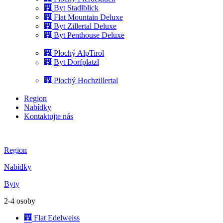
Byt Stadlblick
Flat Mountain Deluxe
Byt Zillertal Deluxe
Byt Penthouse Deluxe
Plochý AlpTirol
Byt Dorfplatzl
Plochý Hochzillertal
Region
Nabídky
Kontaktujte nás
Region
Nabídky
Byty
2-4 osoby
Flat Edelweiss