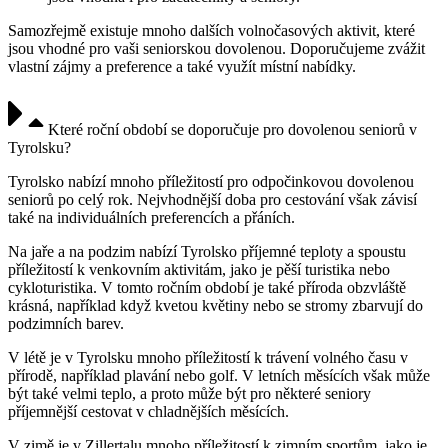
Samozřejmě existuje mnoho dalších volnočasových aktivit, které
jsou vhodné pro vaši seniorskou dovolenou. Doporučujeme zvážit
vlastní zájmy a preference a také využít místní nabídky.
Které roční období se doporučuje pro dovolenou seniorů v
Tyrolsku?
Tyrolsko nabízí mnoho příležitostí pro odpočinkovou dovolenou
seniorů po celý rok. Nejvhodnější doba pro cestování však závisí
také na individuálních preferencích a přáních.
Na jaře a na podzim nabízí Tyrolsko příjemné teploty a spoustu
příležitostí k venkovním aktivitám, jako je pěší turistika nebo
cykloturistika. V tomto ročním období je také příroda obzvláště
krásná, například když kvetou květiny nebo se stromy zbarvují do
podzimních barev.
V létě je v Tyrolsku mnoho příležitostí k trávení volného času v
přírodě, například plavání nebo golf. V letních měsících však může
být také velmi teplo, a proto může být pro některé seniory
příjemnější cestovat v chladnějších měsících.
V zimě je v Zillertalu mnoho příležitostí k zimním sportům, jako je