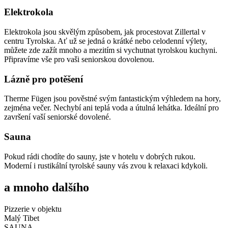
Elektrokola
Elektrokola jsou skvělým způsobem, jak procestovat Zillertal v
centru Tyrolska. Ať už se jedná o krátké nebo celodenní výlety,
můžete zde zažít mnoho a mezitím si vychutnat tyrolskou kuchyni.
Připravíme vše pro vaši seniorskou dovolenou.
Lázně pro potěšení
Therme Fügen jsou pověstné svým fantastickým výhledem na hory,
zejména večer. Nechybí ani teplá voda a útulná lehátka. Ideální pro
završení vaší seniorské dovolené.
Sauna
Pokud rádi chodíte do sauny, jste v hotelu v dobrých rukou.
Moderní i rustikální tyrolské sauny vás zvou k relaxaci kdykoli.
a mnoho dalšího
Pizzerie v objektu
Malý Tibet
SAUNA