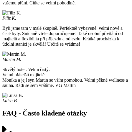
vašemu přání. Cítíte se velmi pohodlně.
Filiz K.
Byli jsme tam v malé skupině. Perfektně vybavené, velmi nové a
čisté byty. Snídaně vřele doporučujeme! Také osobní přivítání od
majitelů a flexibilita při příjezdu a odjezdu. Krátká procházka k
údolní stanici je skvělá! Určitě se vrátíme!
Martin M.
Skvělý hotel. Velmi čistý.
Velmi přátelští majitelé.
Monika a její syn Martin se vším pomohou. Velmi pěkné wellness a
sauna. Rádi se sem vrátíme. VG Martin
Luisa B.
FAQ - Často kladené otázky