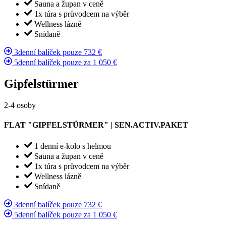
Sauna a župan v ceně
1x túra s průvodcem na výběr
Wellness lázně
Snídaně
3denní balíček pouze 732 €
5denní balíček pouze za 1 050 €
Gipfelstürmer
2-4 osoby
FLAT "GIPFELSTÜRMER" | SEN.ACTIV.PAKET
1 denní e-kolo s helmou
Sauna a župan v ceně
1x túra s průvodcem na výběr
Wellness lázně
Snídaně
3denní balíček pouze 732 €
5denní balíček pouze za 1 050 €