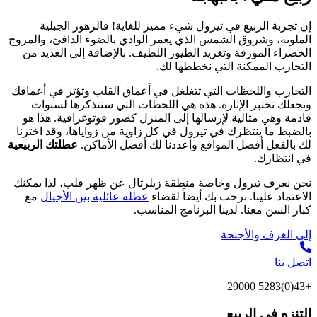
إن تجربة الربيع في تيرول شيء مميز للغاية! فالزهور الجبلية
الملونة، وشروق الشمس الذي يغمر الوادي بالضوء الدافئ، والمروج
الخضراء المورقة وتغريد الطيور اللطيف. بالإضافة إلى العديد من
التجارب الممكنة التي نخططها لك.
التجارب واللحظات التي تتغلغل في أعماق القلب وتؤثر في أعماقك
وتجعلك تختبر الإثارة. هذه هي اللحظات التي ستتذكرها لسنوات
قادمة وهي مثالية لإرسالها إلى المنزل كصور فوتوغرافية. هذا هو
بالضبط ما ينتظرك في تيرول في كل زاوية من زواياها، وقد اخترنا
لك بالفعل أفضل المواقع وأعددنا لك أفضل الأماكن.
عطلتك الربيعية
في انتظارك.
نحن نعرف تيرول وخاصة منطقة زيلرتال عن ظهر قلب، لذا يمكنك
الاعتماد علينا. نرحب بك أيضاً لقضاء
عطلة عائلية بين الأجيال
مع
كبار السن معنا. لدينا البرنامج المناسب.
إلى الغرف والأجنحة
اتصل بنا
+43(0)5283 29000
التنزه في الربيع