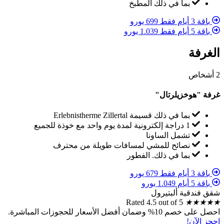
بما في ذلك المطبخ
باقة 3 أيام فقط 699 يورو
باقة 5 أيام فقط 1.039 يورو
الغرفة
2 أشخاص
غرفة "هوخزيلرتال"
بما في ذلك قسيمة Erlebnistherme Zillertal
1 دراجة إلكترونية لمدة يوم واحد مع خوذة للجميع
تشمل الساونا
نصائح للمشي لمسافات طويلة من محترف
بما في ذلك. الفطور
باقة 3 أيام فقط 679 يورو
باقة 5 أيام 1.049 يورو
شقق فندقية ألبتيرول
Rated 4.5 out of 5
★
★
★
★
★
احصل على خصم 10% وضمان أفضل الأسعار للحجوزات المباشرة.
احجز الآن!