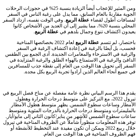
ومن المثير للإعجاب أيضاً الزيادة بنسبة 25% في حجوزات الرحلات
الجوية مقارنةً بالعام السابق، مما يدل على رغبة الناس في السفر
لمسافات أطول لقضاء
عطلة الربيع
. وفي الوقت نفسه، ازداد السفر
المحلي بنسبة 20%، مما يشير إلى أن العديد من الأشخاص كانوا
يعيدون اكتشاف تنوع وجمال بلدهم في
عطلة الربيع
.
باختصار، لم تتسم
عطلة الربيع
لعام 2022 بخصائصها المناخية
فحسب، بل أيضًا بالرغبة في إعادة اكتشاف الرغبة في السفر
والرغبة في الاسترخاء والمغامرات الجديدة. أدى الجمع بين الطقس
الدافئ والرغبة في الاستمتاع بالهواء الطلق والرغبة المتزايدة في
السفر إلى تحويل هذا الوقت من العام إلى نقطة جذب للمسافرين
في جميع أنحاء العالم الذين أرادوا تجربة الربيع بكل مجده.
يقدم هذا الرسم البياني نظرة عامة مفصلة عن مناخ فصل الربيع في
تيرول 2022، مع التركيز على متوسط درجات الحرارة وهطول
الأمطار وساعات سطوع الشمس. يظهر متوسط هطول الأمطار
بالمليمترات ومتوسط درجات الحرارة بالدرجات المئوية ومتوسط
ساعات سطوع الشمس للأشهر من يناير/كانون الثاني إلى مايو/أيار.
توفر هذه المعلومات منظوراً شاملاً عن الظروف المناخية في تيرول
خلال ربيع 2022 ويمكن أن تكون مفيدة عند التخطيط للأنشطة أو
فهم الظروف المناخية في هذا الوقت من العام.