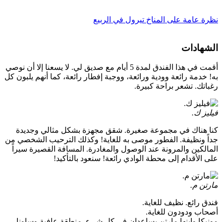
نظرة عامة على المناخ تيرول في الربيع
الشهادات
أقمت في هذا الفندق لمدة 5 أيام مع صديق لي. لا يسعنا إلا أن نوصي
به! خدمة رائعة وودية ورائعة، ووجبة إفطار رائعة، كما أنهم يلبون كل
رغباتك. تشعر براحة كبيرة.
فيليز ك.
كنا هناك في مجموعة صغيرة. شقق مجهزة بشكل مثالي وجديدة
جداً ونظيفة. الفطور موصى به للغاية! وكذلك الترحيب الشخصي من
المالكين والمرونة عند الوصول والمغادرة. المسافة القصيرة سيراً
على الأقدام إلى محطة الوادي رائعة! سنعود بالتأكيد!
مارتن م.
فندق رائع. نظيف للغاية.
أصحاب ودودون للغاية.
مونيكا وابنها مارتن يساعدان في كل شيء. منطقة عافية وساونا