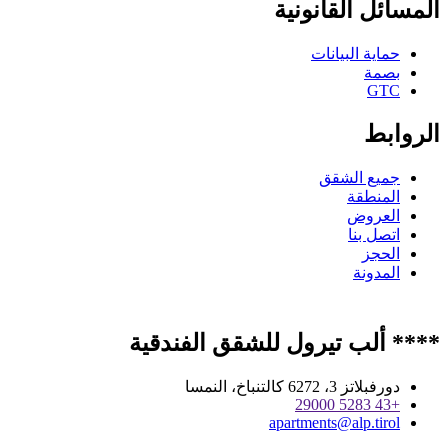
المسائل القانونية
حماية البيانات
بصمة
GTC
الروابط
جميع الشقق
المنطقة
العروض
اتصل بنا
الحجز
المدونة
**** ألب تيرول للشقق الفندقية
دورفبلاتز 3، 6272 كالتنباخ، النمسا
+43 5283 29000
apartments@alp.tirol