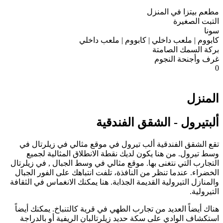
مطعم بيتزا في المنزل
التبت الصغيرة
سونا
كابووم | ملعب داخلي | كابووم | ملعب داخلي
بركة السمك الصامتة
غرف وأجنحة النجوم
0
المنزل
ألبتيرول - الشقق الفندقية
تقع الشقق الفندقية ألب تيرول في موقع مثالي في زيلرتال في
وسط تيرول. من هنا يكون لديك نقطة الانطلاق المثالية لجميع
التجارب التي نتغنى بها.
موقع
مثالي في وسط الجبال
,
في زيلرتال
الخضراء. عندما تنظر من النافذة، تلفت انتباهك على الفور الجبال
والمنازل التيرولية القديمة الجذابة. هنا يمكنك الانغماس في الثقافة
التيرولية.
هناك أيضاً العديد من تجارب الطهي في قرية كالتنباخ. يمكنك أيضاً
استكشاف الوادي على سكة حديد زيلرتالبان الريفية أو بالدراجة