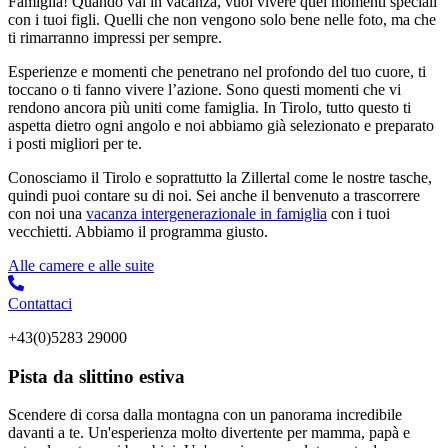
Famiglia! Quando vai in vacanza, vuoi vivere quei momenti speciali
con i tuoi figli. Quelli che non vengono solo bene nelle foto, ma che
ti rimarranno impressi per sempre.
Esperienze e momenti che penetrano nel profondo del tuo cuore, ti
toccano o ti fanno vivere l’azione. Sono questi momenti che vi
rendono ancora più uniti come famiglia. In Tirolo, tutto questo ti
aspetta dietro ogni angolo e noi abbiamo già selezionato e preparato
i posti migliori per te.
Conosciamo il Tirolo e soprattutto la Zillertal come le nostre tasche,
quindi puoi contare su di noi. Sei anche il benvenuto a trascorrere
con noi una
vacanza intergenerazionale in famiglia
con i tuoi
vecchietti. Abbiamo il programma giusto.
Alle camere e alle suite
Contattaci
+43(0)5283 29000
Pista da slittino estiva
Scendere di corsa dalla montagna con un panorama incredibile
davanti a te. Un'esperienza molto divertente per mamma, papà e