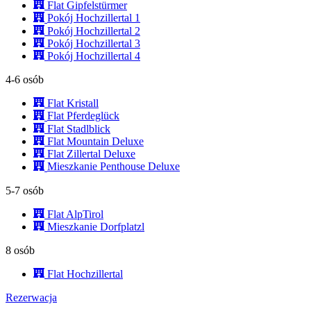
Flat Gipfelstürmer
Pokój Hochzillertal 1
Pokój Hochzillertal 2
Pokój Hochzillertal 3
Pokój Hochzillertal 4
4-6 osób
Flat Kristall
Flat Pferdeglück
Flat Stadlblick
Flat Mountain Deluxe
Flat Zillertal Deluxe
Mieszkanie Penthouse Deluxe
5-7 osób
Flat AlpTirol
Mieszkanie Dorfplatzl
8 osób
Flat Hochzillertal
Rezerwacja