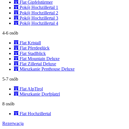
Flat Gipfelstürmer
Pokój Hochzillertal 1
Pokój Hochzillertal 2
Pokój Hochzillertal 3
Pokój Hochzillertal 4
4-6 osób
Flat Kristall
Flat Pferdeglück
Flat Stadlblick
Flat Mountain Deluxe
Flat Zillertal Deluxe
Mieszkanie Penthouse Deluxe
5-7 osób
Flat AlpTirol
Mieszkanie Dorfplatzl
8 osób
Flat Hochzillertal
Rezerwacja